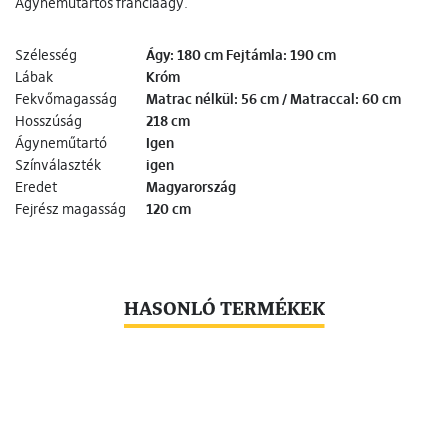
Ágyneműtartós franciaágy.
Szélesség
Ágy: 180 cm Fejtámla: 190 cm
Lábak
Króm
Fekvőmagasság
Matrac nélkül: 56 cm / Matraccal: 60 cm
Hosszúság
218 cm
Ágyneműtartó
Igen
Színválaszték
igen
Eredet
Magyarország
Fejrész magasság
120 cm
HASONLÓ TERMÉKEK