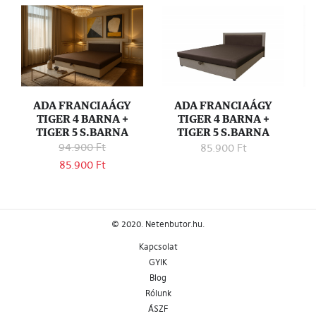
ADA FRANCIAÁGY
ADA FRANCIAÁGY
TIGER 4 BARNA +
TIGER 4 BARNA +
F
TIGER 5 S.BARNA
TIGER 5 S.BARNA
94.900 Ft
85.900 Ft
85.900 Ft
© 2020. Netenbutor.hu.
Kapcsolat
GYIK
Blog
Rólunk
ÁSZF