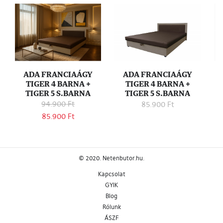
ADA FRANCIAÁGY
ADA FRANCIAÁGY
TIGER 4 BARNA +
TIGER 4 BARNA +
F
TIGER 5 S.BARNA
TIGER 5 S.BARNA
94.900 Ft
85.900 Ft
85.900 Ft
© 2020. Netenbutor.hu.
Kapcsolat
GYIK
Blog
Rólunk
ÁSZF