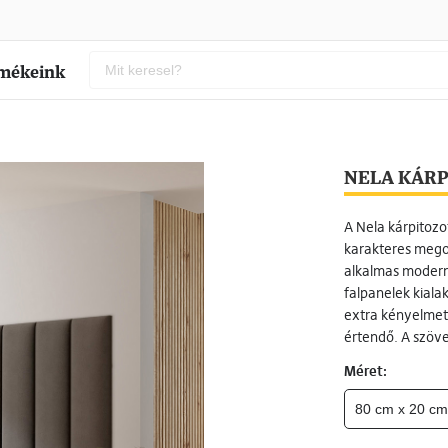
mékeink
NELA KÁRP
A Nela kárpitozo
karakteres megol
alkalmas modern
falpanelek kiala
extra kényelmet,
értendő. A szöve
Méret: