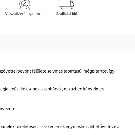
Visszafizetési garancia
Szállítási idő
vettel bevont felülete selymes tapintású, mégis tartós, így
megjelenést kölcsönöz a szobának, miközben kényelmes
rnyezetet.
a panelek tökéletesen illeszkedjenek egymáshoz, lehetővé téve a