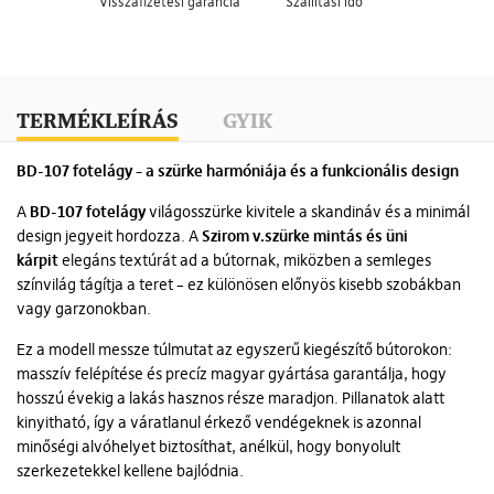
Visszafizetési garancia
Szállítási idő
TERMÉKLEÍRÁS
GYIK
BD-107 fotelágy – a szürke harmóniája és a funkcionális design
A
BD-107 fotelágy
világosszürke kivitele a skandináv és a minimál
design jegyeit hordozza. A
Szirom v.szürke mintás és üni
kárpit
elegáns textúrát ad a bútornak, miközben a semleges
színvilág tágítja a teret – ez különösen előnyös kisebb szobákban
vagy garzonokban.
Ez a modell messze túlmutat az egyszerű kiegészítő bútorokon:
masszív felépítése és precíz magyar gyártása garantálja, hogy
hosszú évekig a lakás hasznos része maradjon. Pillanatok alatt
kinyitható, így a váratlanul érkező vendégeknek is azonnal
minőségi alvóhelyet biztosíthat, anélkül, hogy bonyolult
szerkezetekkel kellene bajlódnia.