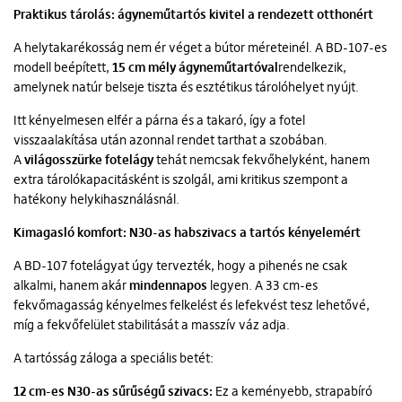
Praktikus tárolás: ágyneműtartós kivitel a rendezett otthonért
A helytakarékosság nem ér véget a bútor méreteinél. A BD-107-es
modell beépített,
15 cm mély ágyneműtartóval
rendelkezik,
amelynek natúr belseje tiszta és esztétikus tárolóhelyet nyújt.
Itt kényelmesen elfér a párna és a takaró, így a fotel
visszaalakítása után azonnal rendet tarthat a szobában.
A
világosszürke fotelágy
tehát nemcsak fekvőhelyként, hanem
extra tárolókapacitásként is szolgál, ami kritikus szempont a
hatékony helykihasználásnál.
Kimagasló komfort: N30-as habszivacs a tartós kényelemért
A BD-107 fotelágyat úgy tervezték, hogy a pihenés ne csak
alkalmi, hanem akár
mindennapos
legyen. A 33 cm-es
fekvőmagasság kényelmes felkelést és lefekvést tesz lehetővé,
míg a fekvőfelület stabilitását a masszív váz adja.
A tartósság záloga a speciális betét:
12 cm-es N30-as sűrűségű szivacs:
Ez a keményebb, strapabíró