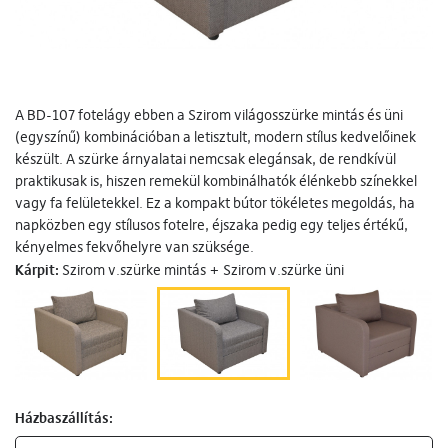
A BD-107 fotelágy ebben a Szirom világosszürke mintás és üni
(egyszínű) kombinációban a letisztult, modern stílus kedvelőinek
készült. A szürke árnyalatai nemcsak elegánsak, de rendkívül
praktikusak is, hiszen remekül kombinálhatók élénkebb színekkel
vagy fa felületekkel. Ez a kompakt bútor tökéletes megoldás, ha
napközben egy stílusos fotelre, éjszaka pedig egy teljes értékű,
kényelmes fekvőhelyre van szüksége.
Kárpit:
Szirom v.szürke mintás + Szirom v.szürke üni
Házbaszállítás: