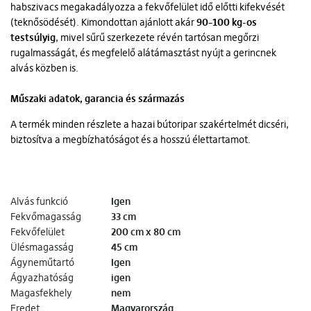
habszivacs megakadályozza a fekvőfelület idő előtti kifekvését
(teknősödését). Kimondottan ajánlott akár
90–100 kg-os
testsúlyig
, mivel sűrű szerkezete révén tartósan megőrzi
rugalmasságát, és megfelelő alátámasztást nyújt a gerincnek
alvás közben is.
Műszaki adatok, garancia és származás
A termék minden részlete a hazai bútoripar szakértelmét dicséri,
biztosítva a megbízhatóságot és a hosszú élettartamot.
Alvás funkció
Igen
Fekvőmagasság
33 cm
Fekvőfelület
200 cm x 80 cm
Ülésmagasság
45 cm
Ágyneműtartó
Igen
Ágyazhatóság
igen
Magasfekhely
nem
Eredet
Magyarország