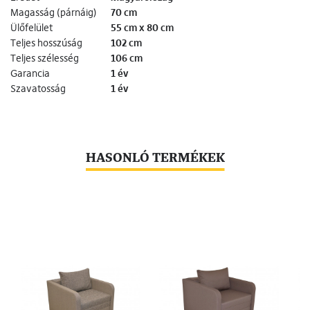
Magasság (párnáig)
70 cm
Ülőfelület
55 cm x 80 cm
Teljes hosszúság
102 cm
Teljes szélesség
106 cm
Garancia
1 év
Szavatosság
1 év
HASONLÓ TERMÉKEK